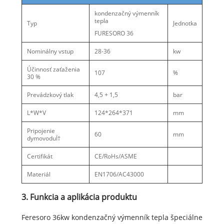
kondenzačný výmenník
tepla
Typ
Jednotka
FURESORO 36
Nominálny vstup
28-36
kw
Účinnosť zaťaženia
107
%
30 %
Prevádzkový tlak
4,5 + 1,5
bar
L*W*V
124*264*371
mm
Pripojenie
60
mm
dymovoduÏ†
Certifikát
CE/RoHs/ASME
Materiál
EN1706/AC43000
3. Funkcia a aplikácia produktu
Feresoro 36kw kondenzačný výmenník tepla špeciálne