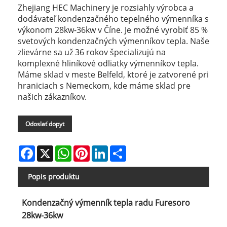
Zhejiang HEC Machinery je rozsiahly výrobca a
dodávateľ kondenzačného tepelného výmenníka s
výkonom 28kw-36kw v Číne. Je možné vyrobiť 85 %
svetových kondenzačných výmenníkov tepla. Naše
zlievárne sa už 36 rokov špecializujú na
komplexné hliníkové odliatky výmenníkov tepla.
Máme sklad v meste Belfeld, ktoré je zatvorené pri
hraniciach s Nemeckom, kde máme sklad pre
našich zákazníkov.
Odoslať dopyt
Facebook
X
WhatsApp
Pinterest
LinkedIn
Share
Popis produktu
Kondenzačný výmenník tepla radu Furesoro
28kw-36kw