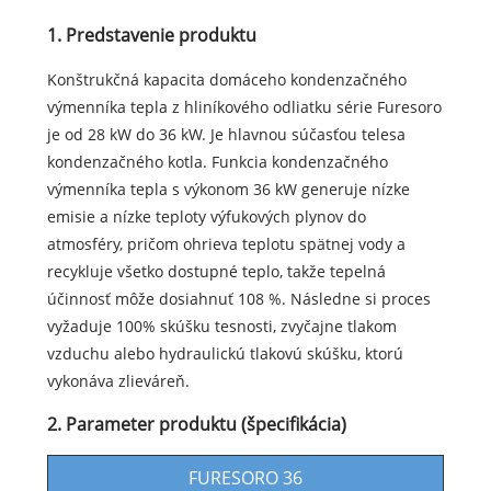
1. Predstavenie produktu
Konštrukčná kapacita domáceho kondenzačného
výmenníka tepla z hliníkového odliatku série Furesoro
je od 28 kW do 36 kW. Je hlavnou súčasťou telesa
kondenzačného kotla. Funkcia kondenzačného
výmenníka tepla s výkonom 36 kW generuje nízke
emisie a nízke teploty výfukových plynov do
atmosféry, pričom ohrieva teplotu spätnej vody a
recykluje všetko dostupné teplo, takže tepelná
účinnosť môže dosiahnuť 108 %. Následne si proces
vyžaduje 100% skúšku tesnosti, zvyčajne tlakom
vzduchu alebo hydraulickú tlakovú skúšku, ktorú
vykonáva zlieváreň.
2. Parameter produktu (špecifikácia)
FURESORO 36