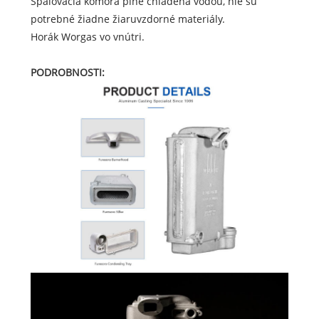
Spaľovacia komora plne chladená vodou, nie sú
potrebné žiadne žiaruvzdorné materiály.
Horák Worgas vo vnútri.
PODROBNOSTI: