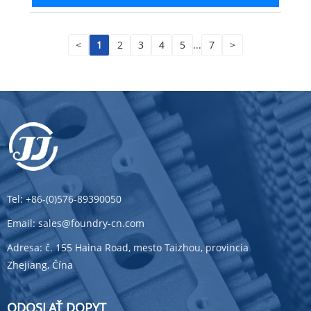
<
1
2
3
4
5
...
7
>
Tel:
+86-(0)576-89390050
Email:
sales@foundry-cn.com
Adresa:
č. 155 Haina Road, mesto Taizhou, provincia
Zhejiang, Čína
ODOSLAŤ DOPYT