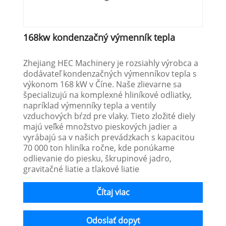
168kw kondenzačný výmenník tepla
Zhejiang HEC Machinery je rozsiahly výrobca a
dodávateľ kondenzačných výmenníkov tepla s
výkonom 168 kW v Číne. Naše zlievarne sa
špecializujú na komplexné hliníkové odliatky,
napríklad výmenníky tepla a ventily
vzduchových bŕzd pre vlaky. Tieto zložité diely
majú veľké množstvo pieskových jadier a
vyrábajú sa v našich prevádzkach s kapacitou
70 000 ton hliníka ročne, kde ponúkame
odlievanie do piesku, škrupinové jadro,
gravitačné liatie a tlakové liatie
Čítaj viac
Odoslať dopyt